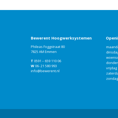
Bewerent Hoogwerksystemen
Openi
Phileas Foggstraat 80
maand
7825 AM Emmen
dinsda
woens
T
0591 – 659 110 06
donde
W
06- 21 580 993
vrijdag
info@bewerent.nl
zaterd
zonda