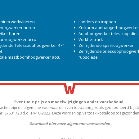
inium werkvloeren
Ladders en trappen
 hoogwerker huren
Knikarm aanhangerhoogwerker
eiker huren
Autohoogwerker telescoop dies
arhoogwerker accu
Vorkheftruck
rijdende Telescoophoogwerker 4×4
Zelfrijdende spinhoogwerker
l
Zelfrijdende telescoophoogwer
icale mastboomhoogwerker accu
rupsdiesel
Eventuele prijs en modelwijzigingen onder voorbehoud.
acties zijn de algemene voorwaarden van toepassing zoals gedeponeerd bij de
nr. 87531720 d.d. 14-10-2023. Deze worden op verzoek kosteloos toegezonden
Download hier onze algemene voorwaarden