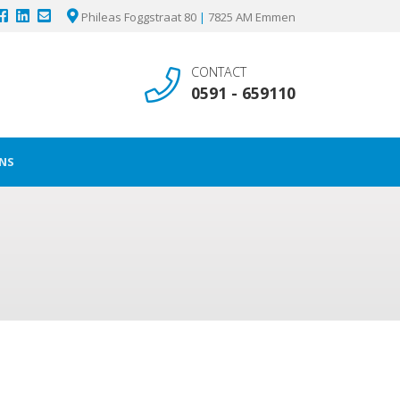
Phileas Foggstraat 80
|
7825 AM Emmen
CONTACT
0591 - 659110
NS