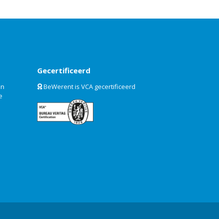
Gecertificeerd
an
BeWerent is VCA gecertificeerd
e