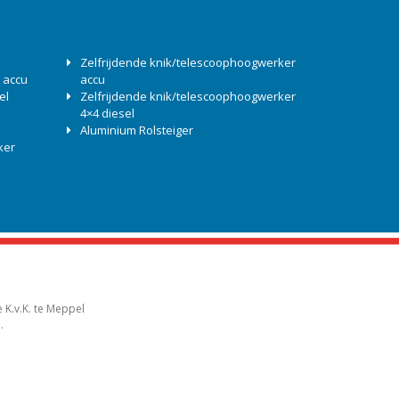
Zelfrijdende knik/telescoophoogwerker
 accu
accu
el
Zelfrijdende knik/telescoophoogwerker
4×4 diesel
Aluminium Rolsteiger
ker
 K.v.K. te Meppel
.