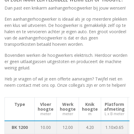
Dan past een knikarm aanhangerhoogwerker bij jouw wensen!
Een aanhangerhoogwerker is ideaal als je op meerdere plekken
een klus wil uitvoeren. De hoogwerker is gemakkelijk zelf op te
halen en te vervoeren achter je eigen auto. Een groot voordeel
van de aanhangerhoogwerker is dat er dus geen
transportkosten betaald hoeven worden.
Bovendien werken de hoogwerkers elektrisch. Hierdoor worden
er geen uitlaatgassen uitgestoten en produceert de machine
weinig geluid.
Heb je vragen of wil je een offerte aanvragen? Twijfel niet en
neem contact met ons op. Onze collega’s zijn er om te helpen!
Type
Vloer
Werk
Knik
Platform
hoogte
hoogte
hoogte
afmeting
meter
meter
m
L x B meter
L
BK 1200
10.00
12.00
4.20
1.10x0.65
5