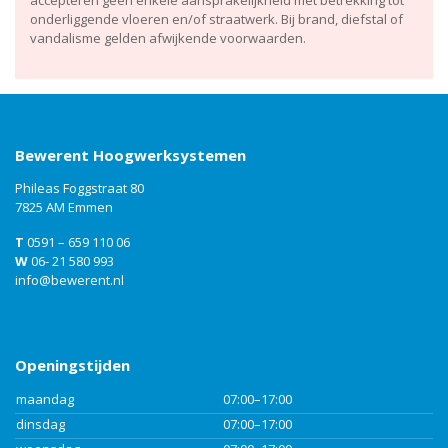
accepteren geen enkele aansprakelijkheid met betrekking tot
onderliggende vloeren en/of straatwerk. Bij brand, diefstal of
vandalisme gelden afwijkende voorwaarden.
Bewerent Hoogwerksystemen
Phileas Foggstraat 80
7825 AM Emmen
T
0591 – 659 110 06
W
06- 21 580 993
info@bewerent.nl
Openingstijden
maandag
07:00–17:00
dinsdag
07:00–17:00