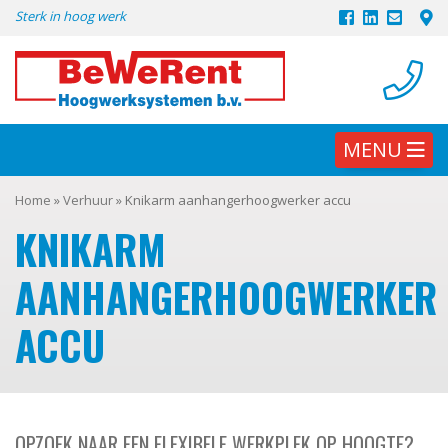
Skip
Sterk in hoog werk
to
content
MENU
Home
»
Verhuur
»
Knikarm aanhangerhoogwerker accu
KNIKARM
AANHANGERHOOGWERKER
ACCU
OPZOEK NAAR EEN FLEXIBELE WERKPLEK OP HOOGTE?