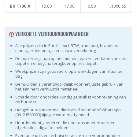
BK 1700 X
15.00
17.00
6.50
1.10x0.65
6
VERKORTE VERHUURVOORWAARDEN
Alle prijzen zijn in Euro’s, excl. BTW, transport, brandstof,
montage/demontage en casco-verzekering.
De huur vangt aan op het moment van het verlaten van ons
depot en eindigt na terugkeer op ons depot.
Weekprijzen zijn gebaseerd op 5 werkdagen van 8 uur per
dag.
De huurder is verantwoordelijk voor het juiste gebruik van
het aan hem verhuurde materieel.
Schade door onoordeelkundig gebruik is voor rekening van
de huurder.
Het gehuurde materieel dient altijd per mail of WhatsApp
(06- 21580993) tijdig te worden afgemeld.
Huurder dient goederen die door ons moeten worden
afgehaald tijdig af te melden.
Eventuele prijs en technische wijzigingen voorbehouden,