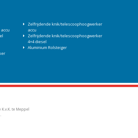
Zelfrijdende knik/telescoophoogwerker
 accu
accu
el
Zelfrijdende knik/telescoophoogwerker
4×4 diesel
Aluminium Rolsteiger
ker
 K.v.K. te Meppel
.