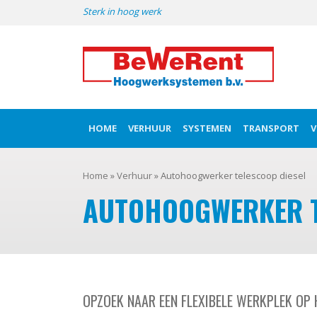
Skip
Sterk in hoog werk
to
content
HOME
VERHUUR
SYSTEMEN
TRANSPORT
V
Home
»
Verhuur
»
Autohoogwerker telescoop diesel
AUTOHOOGWERKER T
OPZOEK NAAR EEN FLEXIBELE WERKPLEK OP