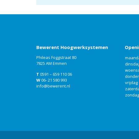
Bewerent Hoogwerksystemen
Openi
Phileas Foggstraat 80
maand
7825 AM Emmen
dinsda
woens
T
0591 – 659 110 06
donde
W
06- 21 580 993
vrijdag
info@bewerent.nl
zaterd
zonda