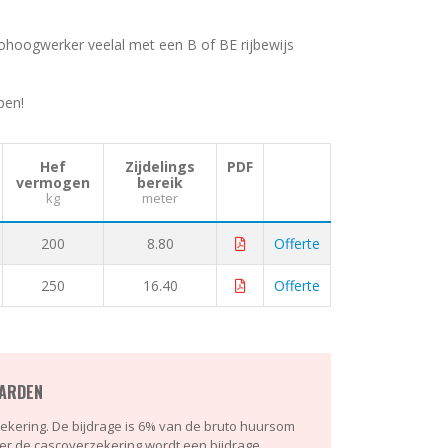
ohoogwerker veelal met een B of BE rijbewijs
pen!
Hef
Zijdelings
PDF
vermogen
bereik
kg
meter
200
8.80
Offerte
250
16.40
Offerte
ARDEN
erzekering. De bijdrage is 6% van de bruto huursom
er de cascoverzekering wordt een bijdrage