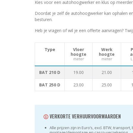
Kies voor een autohoogwerker en klus op meerdere 
Doordat je zelf de autohoogwerker kan ophalen en 
besturen.
Heb je vragen of wil je een offerte aanvragen? Twij
Type
Vloer
Werk
hoogte
hoogte
a
meter
meter
L
BAT 210 D
19.00
21.00
BAT 250 D
23.00
25.00
VERKORTE VERHUURVOORWAARDEN
Alle prijzen zijn in Euro’s, excl. BTW, transport,
montage/demontage en casco-verzekering.