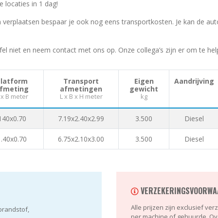
locaties in 1 dag!
verplaatsen bespaar je ook nog eens transportkosten. Je kan de aut
fel niet en neem contact met ons op. Onze collega’s zijn er om te hel
Platform
Transport
Eigen
Aandrijving
fmeting
afmetingen
gewicht
 x B meter
L x B x H meter
kg
140x0.70
7.19x2.40x2.99
3.500
Diesel
1.40x0.70
6.75x2.10x3.00
3.500
Diesel
VERZEKERINGSVOORWA
Alle prijzen zijn exclusief v
 brandstof,
per machine of gehuurde. Ov