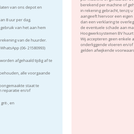
berekend per machine of geh
laten van ons depot en
in rekening gebracht, tenzi
aangeeft hiervoor een eigen 
an 8 uur per dag.
dan een verklaring te overleg
e gebruik van het aan hem
de eventuele schade aan mac
Hoogwerksystemen BV huurt z
Wij accepteren geen enkele a
 rekening van de huurder.
onderliggende vloeren en/of s
f WhatsApp (06- 21580993)
gelden afwijkende voorwaar
orden afgehaald tijdig af te
orbehouden, alle voorgaande
hoongemaakte staat te
n reparatie en/of
grit-, en