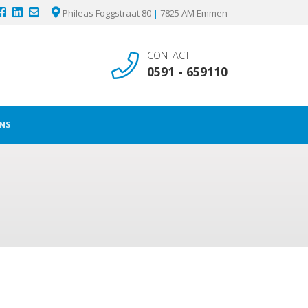
Phileas Foggstraat 80
|
7825 AM Emmen
CONTACT
0591 - 659110
NS