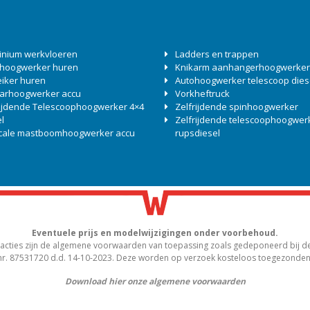
inium werkvloeren
Ladders en trappen
 hoogwerker huren
Knikarm aanhangerhoogwerker
eiker huren
Autohoogwerker telescoop dies
arhoogwerker accu
Vorkheftruck
rijdende Telescoophoogwerker 4×4
Zelfrijdende spinhoogwerker
l
Zelfrijdende telescoophoogwer
icale mastboomhoogwerker accu
rupsdiesel
Eventuele prijs en modelwijzigingen onder voorbehoud.
acties zijn de algemene voorwaarden van toepassing zoals gedeponeerd bij de
nr. 87531720 d.d. 14-10-2023. Deze worden op verzoek kosteloos toegezonden
Download hier onze algemene voorwaarden