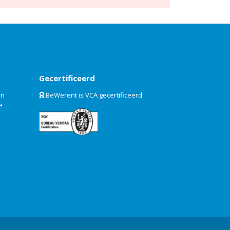
Gecertificeerd
an
BeWerent is VCA gecertificeerd
e