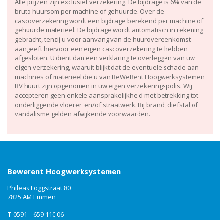
Alle prijzen zijn exclusief verzekering. De bijdrage is 6% van de
bruto huursom per machine of gehuurde. Over de
cascoverzekering wordt een bijdrage berekend per machine of
gehuurde materieel. De bijdrage wordt automatisch in rekening
gebracht, tenzij u voor aanvang van de huurovereenkomst
aangeeft hiervoor een eigen cascoverzekering te hebben
afgesloten. U dient dan een verklaring te overleggen van uw
eigen verzekering, waaruit blijkt dat de eventuele schade aan
machines of materieel die u van BeWeRent Hoogwerksystemen
BV huurt zijn opgenomen in uw eigen verzekeringspolis. Wij
accepteren geen enkele aansprakelijkheid met betrekking tot
onderliggende vloeren en/of straatwerk. Bij brand, diefstal of
vandalisme gelden afwijkende voorwaarden.
Bewerent Hoogwerksystemen
Phileas Foggstraat 80
7825 AM Emmen
T
0591 – 659 110 06