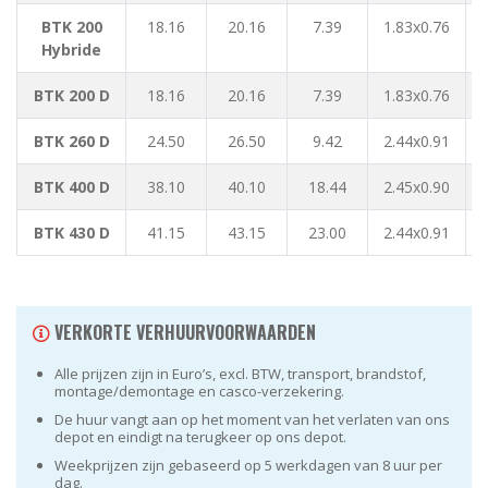
BTK 200
18.16
20.16
7.39
1.83x0.76
Hybride
BTK 200 D
18.16
20.16
7.39
1.83x0.76
BTK 260 D
24.50
26.50
9.42
2.44x0.91
1
BTK 400 D
38.10
40.10
18.44
2.45x0.90
1
BTK 430 D
41.15
43.15
23.00
2.44x0.91
1
VERKORTE VERHUURVOORWAARDEN
Alle prijzen zijn in Euro’s, excl. BTW, transport, brandstof,
montage/demontage en casco-verzekering.
De huur vangt aan op het moment van het verlaten van ons
depot en eindigt na terugkeer op ons depot.
Weekprijzen zijn gebaseerd op 5 werkdagen van 8 uur per
dag.