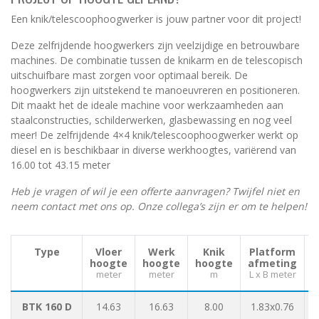
Een knik/telescoophoogwerker is jouw partner voor dit project!
Deze zelfrijdende hoogwerkers zijn veelzijdige en betrouwbare
machines. De combinatie tussen de knikarm en de telescopisch
uitschuifbare mast zorgen voor optimaal bereik. De
hoogwerkers zijn uitstekend te manoeuvreren en positioneren.
Dit maakt het de ideale machine voor werkzaamheden aan
staalconstructies, schilderwerken, glasbewassing en nog veel
meer! De zelfrijdende 4×4 knik/telescoophoogwerker werkt op
diesel en is beschikbaar in diverse werkhoogtes, variërend van
16.00 tot 43.15 meter
Heb je vragen of wil je een offerte aanvragen? Twijfel niet en
neem contact met ons op. Onze collega’s zijn er om te helpen!
Type
Vloer
Werk
Knik
Platform
hoogte
hoogte
hoogte
afmeting
meter
meter
m
L x B meter
BTK 160 D
14.63
16.63
8.00
1.83x0.76