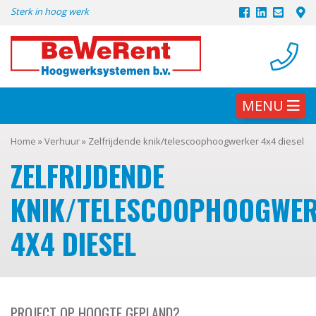
Skip
Sterk in hoog werk
to
content
MENU
Home
»
Verhuur
»
Zelfrijdende knik/telescoophoogwerker 4x4 diesel
ZELFRIJDENDE
KNIK/TELESCOOPHOOGWE
4X4 DIESEL
PROJECT OP HOOGTE GEPLAND?