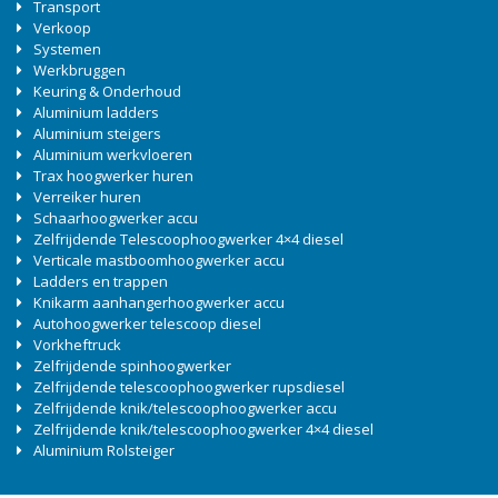
Transport
Verkoop
Systemen
Werkbruggen
Keuring & Onderhoud
Aluminium ladders
Aluminium steigers
Aluminium werkvloeren
Trax hoogwerker huren
Verreiker huren
Schaarhoogwerker accu
Zelfrijdende Telescoophoogwerker 4×4 diesel
Verticale mastboomhoogwerker accu
Ladders en trappen
Knikarm aanhangerhoogwerker accu
Autohoogwerker telescoop diesel
Vorkheftruck
Zelfrijdende spinhoogwerker
Zelfrijdende telescoophoogwerker rupsdiesel
Zelfrijdende knik/telescoophoogwerker accu
Zelfrijdende knik/telescoophoogwerker 4×4 diesel
Aluminium Rolsteiger