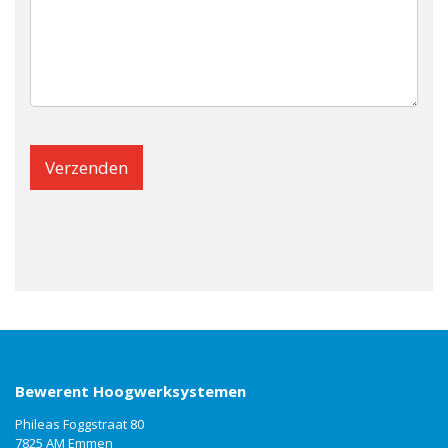
Bewerent Hoogwerksystemen
Phileas Foggstraat 80
7825 AM Emmen