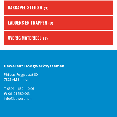
DAKKAPEL STEIGER
(1)
LADDERS EN TRAPPEN
(3)
OVERIG MATERIEEL
(8)
Bewerent Hoogwerksystemen
Phileas Foggstraat 80
7825 AM Emmen
T
0591 – 659 110 06
W
06- 21 580 993
info@bewerent.nl