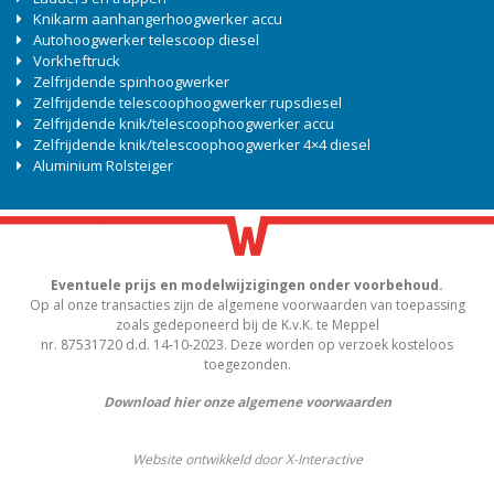
Knikarm aanhangerhoogwerker accu
Autohoogwerker telescoop diesel
Vorkheftruck
Zelfrijdende spinhoogwerker
Zelfrijdende telescoophoogwerker rupsdiesel
Zelfrijdende knik/telescoophoogwerker accu
Zelfrijdende knik/telescoophoogwerker 4×4 diesel
Aluminium Rolsteiger
Eventuele prijs en modelwijzigingen onder voorbehoud.
Op al onze transacties zijn de algemene voorwaarden van toepassing
zoals gedeponeerd bij de K.v.K. te Meppel
nr. 87531720 d.d. 14-10-2023. Deze worden op verzoek kosteloos
toegezonden.
Download hier onze algemene voorwaarden
Website ontwikkeld door X-Interactive