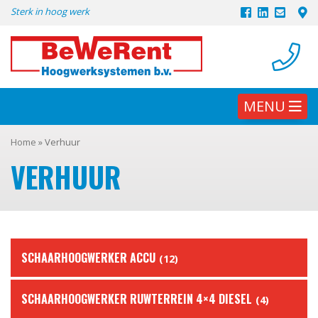
Skip
Sterk in hoog werk
to
content
MENU
Home
»
Verhuur
VERHUUR
SCHAARHOOGWERKER ACCU
(12)
SCHAARHOOGWERKER RUWTERREIN 4×4 DIESEL
(4)