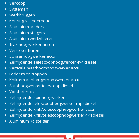
Verkoop
Systemen
Werkbruggen
Keuring & Onderhoud
Aluminium ladders
Aluminium steigers
Aluminium werkvloeren
Trax hoogwerker huren
Verreiker huren
Schaarhoogwerker accu
Zelfrijdende Telescoophoogwerker 4×4 diesel
Verticale mastboomhoogwerker accu
Ladders en trappen
Knikarm aanhangerhoogwerker accu
Autohoogwerker telescoop diesel
Vorkheftruck
Zelfrijdende spinhoogwerker
Zelfrijdende telescoophoogwerker rupsdiesel
Zelfrijdende knik/telescoophoogwerker accu
Zelfrijdende knik/telescoophoogwerker 4×4 diesel
Aluminium Rolsteiger