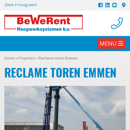
Skip
Sterk in hoog werk
to
content
MENU
Home
»
Projecten
»
Reclame toren Emmen
RECLAME TOREN EMMEN