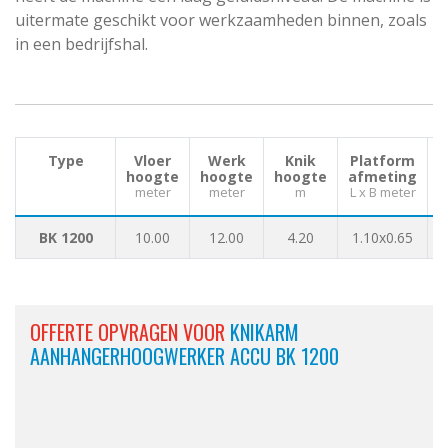
uitermate geschikt voor werkzaamheden binnen, zoals
in een bedrijfshal.
Type
Vloer
Werk
Knik
Platform
hoogte
hoogte
hoogte
afmeting
meter
meter
m
L x B meter
L
BK 1200
10.00
12.00
4.20
1.10x0.65
5
OFFERTE OPVRAGEN VOOR
KNIKARM
AANHANGERHOOGWERKER ACCU BK 1200