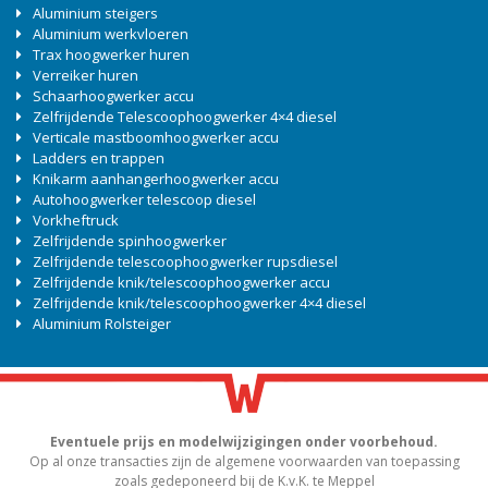
Aluminium steigers
Aluminium werkvloeren
Trax hoogwerker huren
Verreiker huren
Schaarhoogwerker accu
Zelfrijdende Telescoophoogwerker 4×4 diesel
Verticale mastboomhoogwerker accu
Ladders en trappen
Knikarm aanhangerhoogwerker accu
Autohoogwerker telescoop diesel
Vorkheftruck
Zelfrijdende spinhoogwerker
Zelfrijdende telescoophoogwerker rupsdiesel
Zelfrijdende knik/telescoophoogwerker accu
Zelfrijdende knik/telescoophoogwerker 4×4 diesel
Aluminium Rolsteiger
Eventuele prijs en modelwijzigingen onder voorbehoud.
Op al onze transacties zijn de algemene voorwaarden van toepassing
zoals gedeponeerd bij de K.v.K. te Meppel