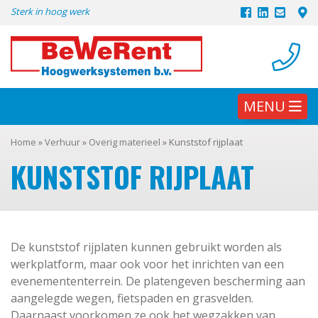
Skip
Sterk in hoog werk
to
content
MENU
Home
»
Verhuur
»
Overig materieel
»
Kunststof rijplaat
KUNSTSTOF RIJPLAAT
De kunststof rijplaten kunnen gebruikt worden als
werkplatform, maar ook voor het inrichten van een
evenemententerrein. De platengeven bescherming aan
aangelegde wegen, fietspaden en grasvelden.
Daarnaast voorkomen ze ook het wegzakken van