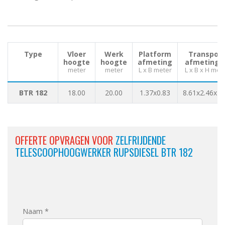
Type
Vloer
Werk
Platform
Transport
hoogte
hoogte
afmeting
afmetinge
meter
meter
L x B meter
L x B x H met
BTR 182
18.00
20.00
1.37x0.83
8.61x2.46x2.
OFFERTE OPVRAGEN VOOR
ZELFRIJDENDE
TELESCOOPHOOGWERKER RUPSDIESEL BTR 182
Naam *