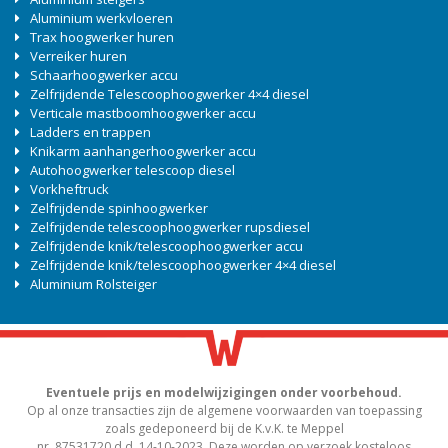
Aluminium werkvloeren
Trax hoogwerker huren
Verreiker huren
Schaarhoogwerker accu
Zelfrijdende Telescoophoogwerker 4×4 diesel
Verticale mastboomhoogwerker accu
Ladders en trappen
Knikarm aanhangerhoogwerker accu
Autohoogwerker telescoop diesel
Vorkheftruck
Zelfrijdende spinhoogwerker
Zelfrijdende telescoophoogwerker rupsdiesel
Zelfrijdende knik/telescoophoogwerker accu
Zelfrijdende knik/telescoophoogwerker 4×4 diesel
Aluminium Rolsteiger
Eventuele prijs en modelwijzigingen onder voorbehoud.
Op al onze transacties zijn de algemene voorwaarden van toepassing
zoals gedeponeerd bij de K.v.K. te Meppel
nr. 87531720 d.d. 14-10-2023. Deze worden op verzoek kosteloos