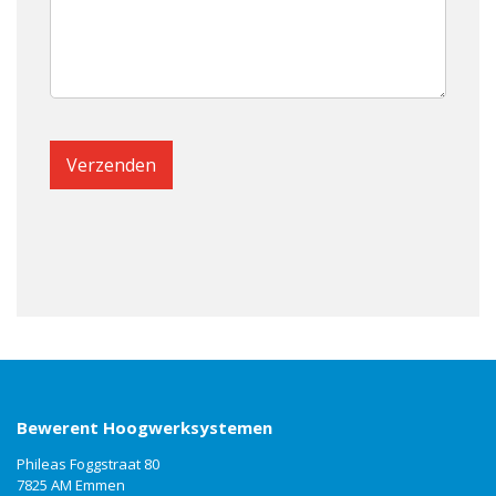
Bewerent Hoogwerksystemen
Phileas Foggstraat 80
7825 AM Emmen