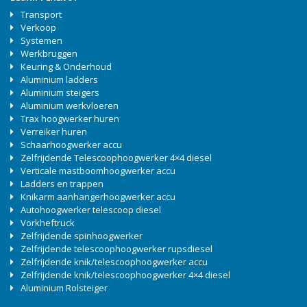
Transport
Verkoop
Systemen
Werkbruggen
Keuring & Onderhoud
Aluminium ladders
Aluminium steigers
Aluminium werkvloeren
Trax hoogwerker huren
Verreiker huren
Schaarhoogwerker accu
Zelfrijdende Telescoophoogwerker 4×4 diesel
Verticale mastboomhoogwerker accu
Ladders en trappen
Knikarm aanhangerhoogwerker accu
Autohoogwerker telescoop diesel
Vorkheftruck
Zelfrijdende spinhoogwerker
Zelfrijdende telescoophoogwerker rupsdiesel
Zelfrijdende knik/telescoophoogwerker accu
Zelfrijdende knik/telescoophoogwerker 4×4 diesel
Aluminium Rolsteiger