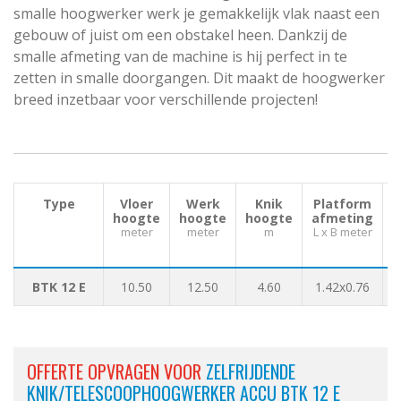
smalle hoogwerker werk je gemakkelijk vlak naast een
gebouw of juist om een obstakel heen. Dankzij de
smalle afmeting van de machine is hij perfect in te
zetten in smalle doorgangen. Dit maakt de hoogwerker
breed inzetbaar voor verschillende projecten!
Type
Vloer
Werk
Knik
Platform
hoogte
hoogte
hoogte
afmeting
meter
meter
m
L x B meter
L
BTK 12 E
10.50
12.50
4.60
1.42x0.76
5
OFFERTE OPVRAGEN VOOR
ZELFRIJDENDE
KNIK/TELESCOOPHOOGWERKER ACCU BTK 12 E