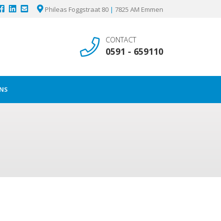
Phileas Foggstraat 80
|
7825 AM Emmen
CONTACT
0591 - 659110
NS