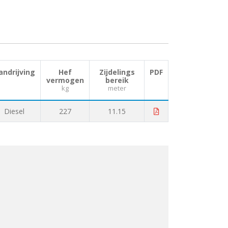
andrijving
Hef
Zijdelings
PDF
vermogen
bereik
kg
meter
Diesel
227
11.15