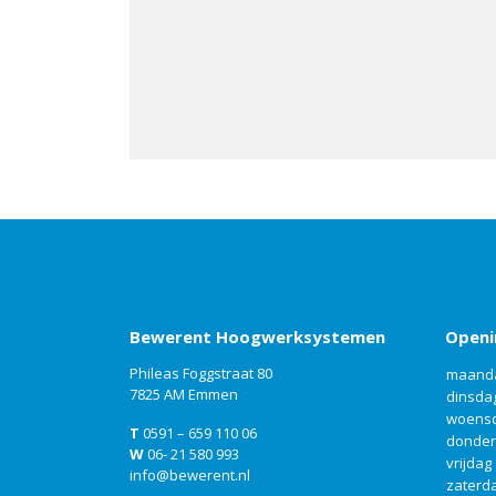
Bewerent Hoogwerksystemen
Openi
Phileas Foggstraat 80
maand
7825 AM Emmen
dinsda
woens
T
0591 – 659 110 06
donde
W
06- 21 580 993
vrijdag
info@bewerent.nl
zaterd