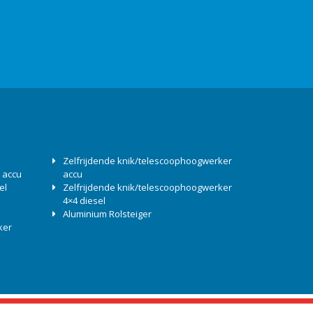
Zelfrijdende knik/telescoophoogwerker
 accu
accu
el
Zelfrijdende knik/telescoophoogwerker
4×4 diesel
Aluminium Rolsteiger
ker