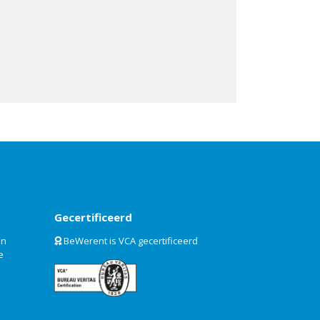
Gecertificeerd
an
BeWerent is VCA gecertificeerd
e