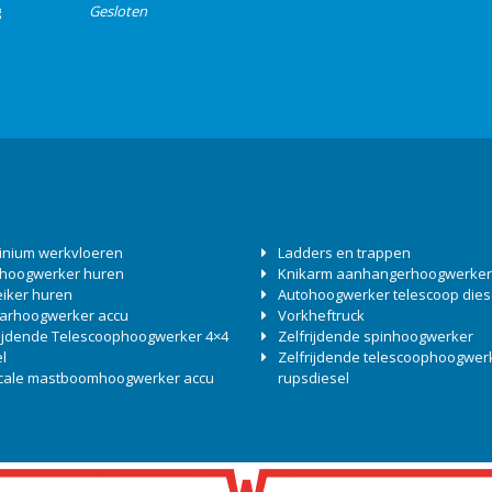
g
Gesloten
inium werkvloeren
Ladders en trappen
 hoogwerker huren
Knikarm aanhangerhoogwerker
eiker huren
Autohoogwerker telescoop dies
arhoogwerker accu
Vorkheftruck
rijdende Telescoophoogwerker 4×4
Zelfrijdende spinhoogwerker
l
Zelfrijdende telescoophoogwer
icale mastboomhoogwerker accu
rupsdiesel