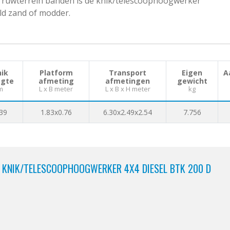
de ruwterrein banden is de knik/telescoophoogwerker
d zand of modder.
ik
Platform
Transport
Eigen
A
gte
afmeting
afmetingen
gewicht
m
L x B meter
L x B x H meter
kg
39
1.83x0.76
6.30x2.49x2.54
7.756
E KNIK/TELESCOOPHOOGWERKER 4X4 DIESEL BTK 200 D