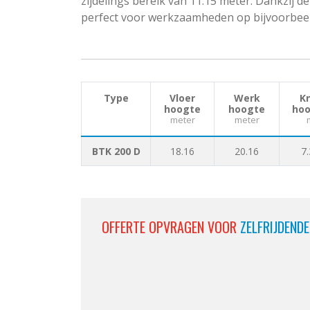
zijdelings bereik van 11.15 meter. Dankzij 
perfect voor werkzaamheden op bijvoorbeel
Type
Vloer
Werk
Kn
hoogte
hoogte
hoo
meter
meter
BTK 200 D
18.16
20.16
7.
OFFERTE OPVRAGEN VOOR
ZELFRIJDEND