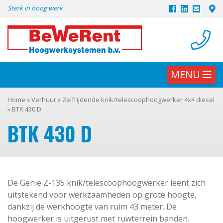
Skip
Sterk in hoog werk
to
content
MENU
Home
»
Verhuur
»
Zelfrijdende knik/telescoophoogwerker 4x4 diesel
»
BTK 430 D
BTK 430 D
De Genie Z-135 knik/telescoophoogwerker leent zich
uitstekend voor werkzaamheden op grote hoogte,
dankzij de werkhoogte van ruim 43 meter. De
hoogwerker is uitgerust met ruwterrein banden.