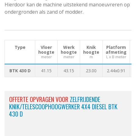
Hierdoor kan de machine uitstekend manoeuvreren op
ondergronden als zand of modder.
Type
Vloer
Werk
Knik
Platform
hoogte
hoogte
hoogte
afmeting
meter
meter
m
L x B meter
BTK 430 D
41.15
43.15
23.00
2.44x0.91
1
OFFERTE OPVRAGEN VOOR
ZELFRIJDENDE
KNIK/TELESCOOPHOOGWERKER 4X4 DIESEL BTK
430 D