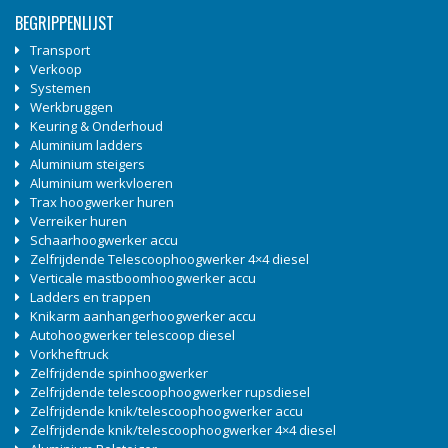
BEGRIPPENLIJST
Transport
Verkoop
Systemen
Werkbruggen
Keuring & Onderhoud
Aluminium ladders
Aluminium steigers
Aluminium werkvloeren
Trax hoogwerker huren
Verreiker huren
Schaarhoogwerker accu
Zelfrijdende Telescoophoogwerker 4×4 diesel
Verticale mastboomhoogwerker accu
Ladders en trappen
Knikarm aanhangerhoogwerker accu
Autohoogwerker telescoop diesel
Vorkheftruck
Zelfrijdende spinhoogwerker
Zelfrijdende telescoophoogwerker rupsdiesel
Zelfrijdende knik/telescoophoogwerker accu
Zelfrijdende knik/telescoophoogwerker 4×4 diesel