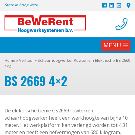
Skip
Sterk in hoog werk
to
content
MENU
Home
»
Verhuur
»
Schaarhoogwerker Ruwterrein Elektrisch
»
BS 2669
4×2
BS 2669 4×2
De elektrische Genie GS2669 ruwterrein
schaarhoogwerker heeft een werkhoogte van bijna 10
meter. Het werkplatform kan verlengd worden tot 4.31
meter en heeft een hefvermogen van 680 kilogram.