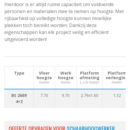
Hierdoor is er altijd ruime capaciteit om voldoende
personen en materialen mee te nemen op hoogte. Met
rijbaarheid op volledige hoogte kunnen moeilijke
plekken toch bereikt worden. Dankzij deze
eigenschappen kan elk project veilig en efficiënt
uitgevoerd worden!
Type
Vloer
Werk
Platform
Platform
hoogte
hoogte
afmeting
verlenging
meter
meter
L x B meter
meter
BS 2669
7.70
9.70
2.79x1.60
1.52
4×2
OFFERTE OPVRAGEN VOOR
SCHAARHOOGWERKER