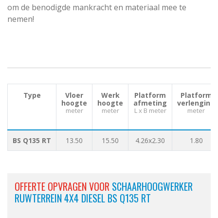
om de benodigde mankracht en materiaal mee te
nemen!
Type
Vloer
Werk
Platform
Platform
hoogte
hoogte
afmeting
verlenging
meter
meter
L x B meter
meter
BS Q135 RT
13.50
15.50
4.26x2.30
1.80
OFFERTE OPVRAGEN VOOR
SCHAARHOOGWERKER
RUWTERREIN 4X4 DIESEL BS Q135 RT