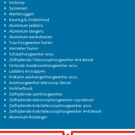
Verkoop
Systemen
Werkbruggen
Keuring & Onderhoud
Aluminium ladders
Aluminium steigers
Aluminium werkvloeren
Trax hoogwerker huren
Verreiker huren
Schaarhoogwerker accu
Zelfrijdende Telescoophoogwerker 4×4 diesel
Verticale mastboomhoogwerker accu
Ladders en trappen
Knikarm aanhangerhoogwerker accu
Autohoogwerker telescoop diesel
Vorkheftruck
Zelfrijdende spinhoogwerker
Zelfrijdende telescoophoogwerker rupsdiesel
Zelfrijdende knik/telescoophoogwerker accu
Zelfrijdende knik/telescoophoogwerker 4×4 diesel
Aluminium Rolsteiger