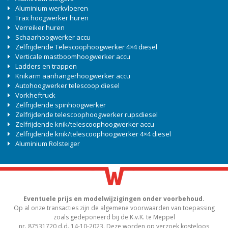
Aluminium werkvloeren
Trax hoogwerker huren
Verreiker huren
Schaarhoogwerker accu
Zelfrijdende Telescoophoogwerker 4×4 diesel
Verticale mastboomhoogwerker accu
Ladders en trappen
Knikarm aanhangerhoogwerker accu
Autohoogwerker telescoop diesel
Vorkheftruck
Zelfrijdende spinhoogwerker
Zelfrijdende telescoophoogwerker rupsdiesel
Zelfrijdende knik/telescoophoogwerker accu
Zelfrijdende knik/telescoophoogwerker 4×4 diesel
Aluminium Rolsteiger
Eventuele prijs en modelwijzigingen onder voorbehoud.
Op al onze transacties zijn de algemene voorwaarden van toepassing
zoals gedeponeerd bij de K.v.K. te Meppel
nr. 87531720 d.d. 14-10-2023. Deze worden op verzoek kosteloos