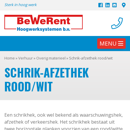
Skip
Sterk in hoog werk
to
content
MENU
Home
»
Verhuur
»
Overig materieel
»
Schrik-afzethek rood/wit
SCHRIK-AFZETHEK
ROOD/WIT
Een schrikhek, ook wel bekend als waarschuwingshek,
afzethek of verkeershek. Het schrikhek bestaat uit
twee horizontale planken voorzien van een rood/witte