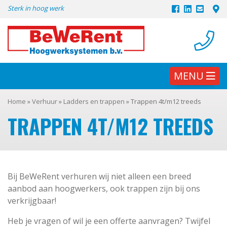
Skip
Sterk in hoog werk
to
content
MENU
Home
»
Verhuur
»
Ladders en trappen
»
Trappen 4t/m12 treeds
TRAPPEN 4T/M12 TREEDS
Bij BeWeRent verhuren wij niet alleen een breed
aanbod aan hoogwerkers, ook trappen zijn bij ons
verkrijgbaar!
Heb je vragen of wil je een offerte aanvragen? Twijfel