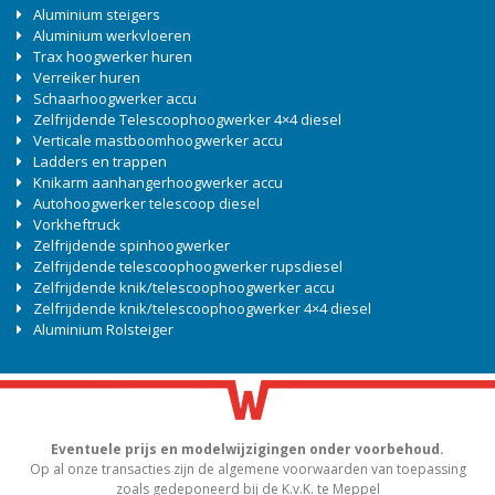
Aluminium steigers
Aluminium werkvloeren
Trax hoogwerker huren
Verreiker huren
Schaarhoogwerker accu
Zelfrijdende Telescoophoogwerker 4×4 diesel
Verticale mastboomhoogwerker accu
Ladders en trappen
Knikarm aanhangerhoogwerker accu
Autohoogwerker telescoop diesel
Vorkheftruck
Zelfrijdende spinhoogwerker
Zelfrijdende telescoophoogwerker rupsdiesel
Zelfrijdende knik/telescoophoogwerker accu
Zelfrijdende knik/telescoophoogwerker 4×4 diesel
Aluminium Rolsteiger
Eventuele prijs en modelwijzigingen onder voorbehoud.
Op al onze transacties zijn de algemene voorwaarden van toepassing
zoals gedeponeerd bij de K.v.K. te Meppel