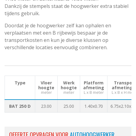
Dankzij de stempels staat de hoogwerker extra stabiel
tijdens gebruik.
Doordat je de hoogwerker zelf kan ophalen en
verplaatsen met een B rijbewijs bespaar je de
transportkosten en kun je diverse klussen op
verschillende locaties eenvoudig combineren.
Type
Vloer
Werk
Platform
Transport
hoogte
hoogte
afmeting
afmetinge
meter
meter
L x B meter
L x B x H met
BAT 250 D
23.00
25.00
1.40x0.70
6.75x2.10x3.
OFFERTE OPVRAGEN VOOR
AUTOHOOGWERKER