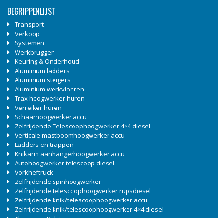
BEGRIPPENLIJST
Transport
Verkoop
Systemen
Werkbruggen
Keuring & Onderhoud
Aluminium ladders
Aluminium steigers
Aluminium werkvloeren
Trax hoogwerker huren
Verreiker huren
Schaarhoogwerker accu
Zelfrijdende Telescoophoogwerker 4×4 diesel
Verticale mastboomhoogwerker accu
Ladders en trappen
Knikarm aanhangerhoogwerker accu
Autohoogwerker telescoop diesel
Vorkheftruck
Zelfrijdende spinhoogwerker
Zelfrijdende telescoophoogwerker rupsdiesel
Zelfrijdende knik/telescoophoogwerker accu
Zelfrijdende knik/telescoophoogwerker 4×4 diesel